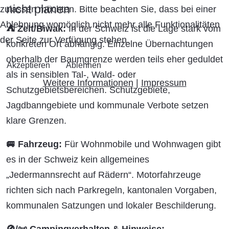
nicht planen
zulassen möchten. Bitte beachten Sie, dass bei einer
Ablehnung womöglich nicht mehr alle Funktionalitäten
⛺ Zelt/Biwak:
In der Schweiz ist die Lage stark vom
der Seite zur Verfügung stehen.
konkreten Ort abhängig. Einzelne Übernachtungen
oberhalb der Baumgrenze werden teils eher geduldet
Akzeptieren
Ablehnen
als in sensiblen Tal-, Wald- oder
Weitere Informationen
|
Impressum
Schutzgebietsbereichen. Schutzgebiete,
Jagdbanngebiete und kommunale Verbote setzen
klare Grenzen.
🚐 Fahrzeug:
Für Wohnmobile und Wohnwagen gibt
es in der Schweiz kein allgemeines
„Jedermannsrecht auf Rädern“. Motorfahrzeuge
richten sich nach Parkregeln, kantonalen Vorgaben,
kommunalen Satzungen und lokaler Beschilderung.