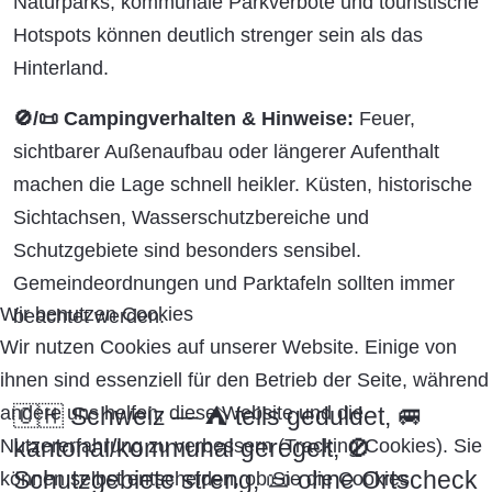
Naturparks, kommunale Parkverbote und touristische
Hotspots können deutlich strenger sein als das
Hinterland.
🚫/📜 Campingverhalten & Hinweise:
Feuer,
sichtbarer Außenaufbau oder längerer Aufenthalt
machen die Lage schnell heikler. Küsten, historische
Sichtachsen, Wasserschutzbereiche und
Schutzgebiete sind besonders sensibel.
Gemeindeordnungen und Parktafeln sollten immer
Wir benutzen Cookies
beachtet werden.
Wir nutzen Cookies auf unserer Website. Einige von
ihnen sind essenziell für den Betrieb der Seite, während
andere uns helfen, diese Website und die
🇨🇭 Schweiz — ⛺ teils geduldet, 🚐
kantonal/kommunal geregelt, 🚫
Nutzererfahrung zu verbessern (Tracking Cookies). Sie
Schutzgebiete streng, 📜 ohne Ortscheck
können selbst entscheiden, ob Sie die Cookies