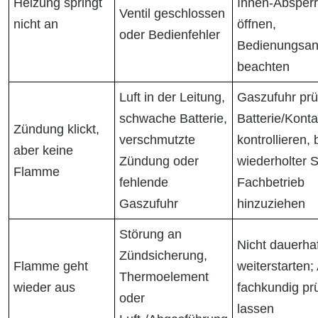
Heizung springt
Innen-Absperr
Ventil geschlossen
nicht an
öffnen,
oder Bedienfehler
Bedienungsan
beachten
Luft in der Leitung,
Gaszufuhr prü
schwache Batterie,
Batterie/Konta
Zündung klickt,
verschmutzte
kontrollieren, 
aber keine
Zündung oder
wiederholter 
Flamme
fehlende
Fachbetrieb
Gaszufuhr
hinzuziehen
Störung an
Nicht dauerhaf
Zündsicherung,
Flamme geht
weiterstarten;
Thermoelement
wieder aus
fachkundig pr
oder
lassen