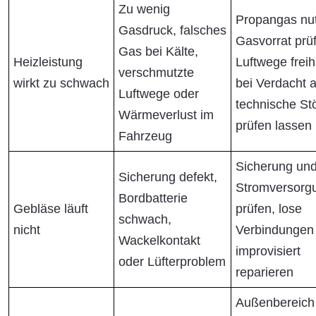
Zu wenig
Propangas nu
Gasdruck, falsches
Gasvorrat prü
Gas bei Kälte,
Heizleistung
Luftwege freih
verschmutzte
wirkt zu schwach
bei Verdacht a
Luftwege oder
technische St
Wärmeverlust im
prüfen lassen
Fahrzeug
Sicherung un
Sicherung defekt,
Stromversorg
Bordbatterie
Gebläse läuft
prüfen, lose
schwach,
nicht
Verbindungen 
Wackelkontakt
improvisiert
oder Lüfterproblem
reparieren
Außenbereich